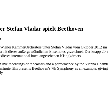
 Stefan Vladar spielt Beethoven
t.
es Wiener KammerOrchesters unter Stefan Vladar vom Oktober 2012 im
 Porträt dieses außergewöhnlichen Ensembles gezeichnet. Der knapp 20-
ur dieses international hoch angesehenen Klangkörpers.
ugh live recordings of rehearsals and a performance by the Vienna Cham
minute film presents Beethoven's 7th Symphony as an example, giving an
dy.