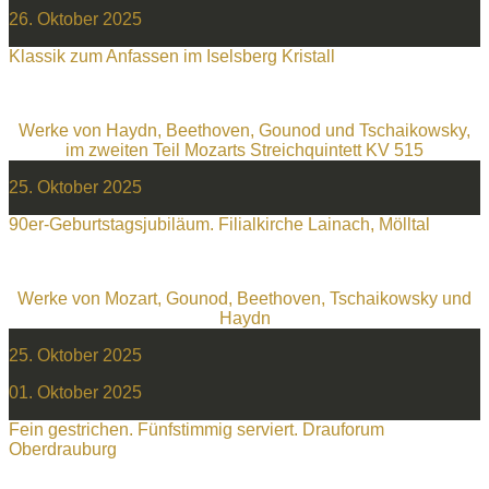
26. Oktober 2025
Klassik zum Anfassen im Iselsberg Kristall
Werke von Haydn, Beethoven, Gounod und Tschaikowsky,
im zweiten Teil Mozarts Streichquintett KV 515
25. Oktober 2025
90er-Geburtstagsjubiläum. Filialkirche Lainach, Mölltal
Werke von Mozart, Gounod, Beethoven, Tschaikowsky und
Haydn
25. Oktober 2025
01. Oktober 2025
Fein gestrichen. Fünfstimmig serviert. Drauforum
Oberdrauburg