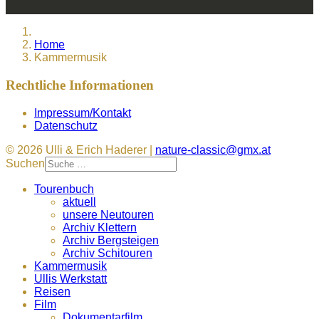
Home
Kammermusik
Rechtliche Informationen
Impressum/Kontakt
Datenschutz
© 2026 Ulli & Erich Haderer |
nature-classic@gmx.at
Suchen
Tourenbuch
aktuell
unsere Neutouren
Archiv Klettern
Archiv Bergsteigen
Archiv Schitouren
Kammermusik
Ullis Werkstatt
Reisen
Film
Dokumentarfilm