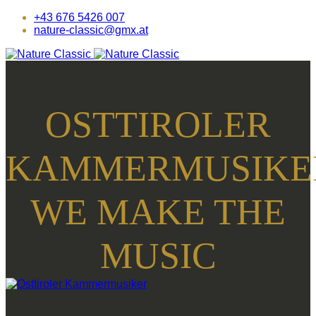
+43 676 5426 007
nature-classic@gmx.at
OSTTIROLER
KAMMERMUSIKE
WE MAKE THE
MUSIC