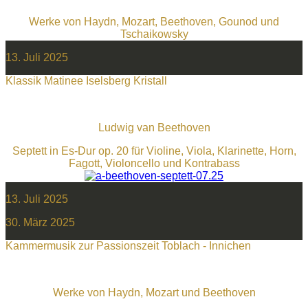
Werke von Haydn, Mozart, Beethoven, Gounod und
Tschaikowsky
13. Juli 2025
Klassik Matinee Iselsberg Kristall
Ludwig van Beethoven
Septett in Es-Dur op. 20 für Violine, Viola, Klarinette, Horn,
Fagott, Violoncello und Kontrabass
13. Juli 2025
30. März 2025
Kammermusik zur Passionszeit Toblach - Innichen
Werke von Haydn, Mozart und Beethoven