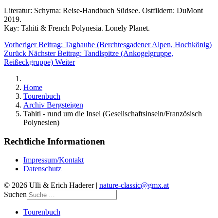
Literatur: Schyma: Reise-Handbuch Südsee. Ostfildern: DuMont
2019.
Kay: Tahiti & French Polynesia. Lonely Planet.
Vorheriger Beitrag: Taghaube (Berchtesgadener Alpen, Hochkönig)
Zurück
Nächster Beitrag: Tandlspitze (Ankogelgruppe,
Reißeckgruppe)
Weiter
Home
Tourenbuch
Archiv Bergsteigen
Tahiti - rund um die Insel (Gesellschaftsinseln/Französisch
Polynesien)
Rechtliche Informationen
Impressum/Kontakt
Datenschutz
© 2026 Ulli & Erich Haderer |
nature-classic@gmx.at
Suchen
Tourenbuch