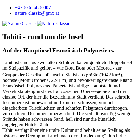
+43 676 5426 007
nature-classic@gmx.at
Tahiti - rund um die Insel
Auf der Hauptinsel Französisch Polynesiens.
Tahiti ist eine aus zwei alten Schildvulkanen gebildete Doppelinsel
im Südpazifik und gehört – wie Bora Bora oder Moorea - zur
2
Gruppe der Gesellschaftsinseln. Sie ist das größte (1042 km
),
höchste (Mont Orohena, 2241 m) und bevölkerungsreichste Eiland
Französisch Polynesiens. Papeete ist quirlige Hauptstadt und
Verkehrsknotenpunkt des französischen Überseegebiets und der
einzige Ort, der hier die Bezeichnung Stadt verdient. Das schroffe
Inselinnere ist unbewohnt und kaum erschlossen, von tief
eingekerbten Talschluchten und scharfen Felsgraten durchzogen,
von dichtem Dschungel überwuchert. Die verhältnismäßig wenigen
Strände haben schwarzen Sand, hell sind nur die künstlich
angelegten Hotelstrände.
Tahiti verfügt über eine uralte Kultur und behält seine Stellung als
historischer Brennpunkt auch nach der „Entdeckung“ durch die