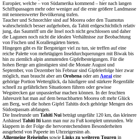
Europäer, welche – von Südamerika kommend – hier nach langen
Schiffspassagen mehr oder weniger auf die erste größere Landmasse
mit nennenswerter Bevölkerung trafen.
Taucher und Schnorchler sind auf Moorea oder den Tuamotus
wahrscheinlich besser aufgehoben, da Tahiti erdgeschichtlich relativ
jung, das Saumriff um die Insel noch nicht geschlossen und daher
die Lagunen noch nicht die idealen Verhältnisse zur Beobachtung
von Fischen und Korallengärten bieten.
Hingegen gibt es für Bergsteiger viel zu tun, sie treffen auf eine
reiche Palette von mehrtägigen Inseldurchquerungen mit Biwak bis
hin zu ziemlich alpin anmutenden Gipfelbesteigungen. Für die
hohen Berge am günstigsten sind die Monate August und
September, von Dezember bis Februar sind Gipfelerfolge hier zwar
möglich, man braucht aber am
Orohena
oder am
Aorai
eine
gehörige Portion Wetterglück, da häufigere und stärkere Regenfälle
schnell zu gefährlichen Situationen führen oder gewisse
Wegstrecken gar unpassierbar machen können. In der feuchten
Jahreszeit hat man auf dem benachbarten Moorea oft mehr Glück
am Berg, weil die hohen Gipfel Tahitis doch gehörige Mengen des
Südostpassats abfangen.
Die Inselrunde um
Tahiti Nui
beträgt ungefähr 120 km, das kleinere
Anhänsel
Tahiti Iti
kann man nur zu Fuß komplett umrunden. Wir
klappern in der Folge die hervorstechendsten Besonderheiten
ausgehend von Papeete im Uhrzeigersinn ab.
Allgemeine Reiseinfos
sowie
Links zu weiteren Touren
in