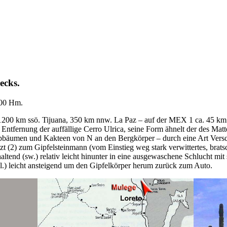
ecks.
300 Hm.
1200 km ssö. Tijuana, 350 km nnw. La Paz – auf der MEX 1 ca. 45 km we
ntfernung der auffällige Cerro Ulrica, seine Form ähnelt der des Matte
Laubbäumen und Kakteen von N an den Bergkörper – durch eine Art Ver
2) zum Gipfelsteinmann (vom Einstieg weg stark verwittertes, bratschen
haltend (sw.) relativ leicht hinunter in eine ausgewaschene Schlucht 
dl.) leicht ansteigend um den Gipfelkörper herum zurück zum Auto.