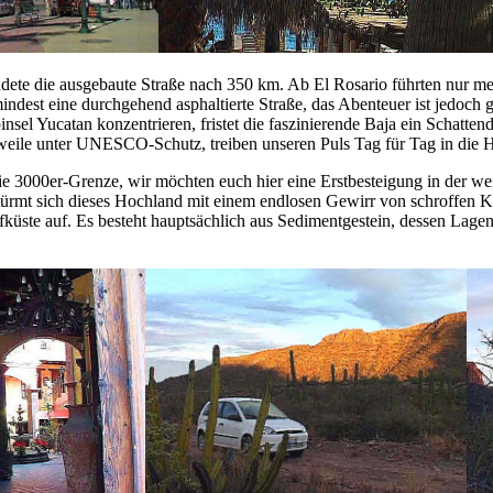
dete die ausgebaute Straße nach 350 km. Ab El Rosario führten nur meh
indest eine durchgehend asphaltierte Straße, das Abenteuer ist jedoch 
el Yucatan konzentrieren, fristet die faszinierende Baja ein Schattend
rweile unter UNESCO-Schutz, treiben unseren Puls Tag für Tag in die 
e 3000er-Grenze, wir möchten euch hier eine Erstbesteigung in der wei
 türmt sich dieses Hochland mit einem endlosen Gewirr von schroffen 
küste auf. Es besteht hauptsächlich aus Sedimentgestein, dessen Lagen