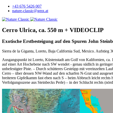
+43 676 5426 007
nature-classic@gmx.at
Cerro Ulrica, ca. 550 m + VIDEOCLIP
Exotische Erstbesteigung auf den Spuren John Steinb
Sierra de la Giganta, Loreto, Baja California Sud, Mexico. Aufstieg 
Ausgangspunkt ist Loreto, Küstenstadt am Golf von Kalifornien, ca. 
auf einer Art Hochebene nach SW wendet - genau südlich in geringer E
unbefestigter Piste. – Durch schütteres Gestrüpp mit vereinzelten 
Cerro – über dessen NW-Wand auf den scharfen N-Grat und ausgesetzt (
breiteren Gipfelkamm fast eben nach S – beim Abbruch leicht rechts 
Verfolgungsszene aus Steinbecks Perle) – in der Schlucht rechts (nör