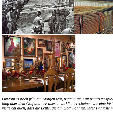
Obwohl es noch früh am Morgen war, begann die Luft bereits zu spieg
hing über dem Golf und ließ alles unwirklich erscheinen wie eine Vi
vielleicht auch, dass die Leute, die am Golf wohnten, ihrer Fantasie