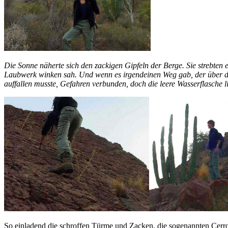
Die Sonne näherte sich den zackigen Gipfeln der Berge. Sie strebte
Laubwerk winken sah. Und wenn es irgendeinen Weg gab, der über diese
auffallen musste, Gefahren verbunden, doch die leere Wasserflasche 
So einladend die schroffen Türme und Zacken, die sogenannten Cerros