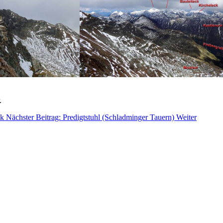
.
ck
Nächster Beitrag: Predigtstuhl (Schladminger Tauern)
Weiter