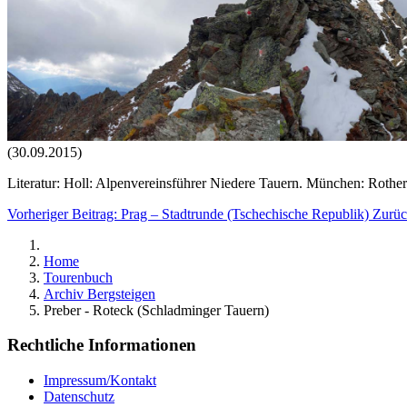
(30.09.2015)
Literatur: Holl: Alpenvereinsführer Niedere Tauern. München: Rother
Vorheriger Beitrag: Prag – Stadtrunde (Tschechische Republik)
Zurü
Home
Tourenbuch
Archiv Bergsteigen
Preber - Roteck (Schladminger Tauern)
Rechtliche Informationen
Impressum/Kontakt
Datenschutz