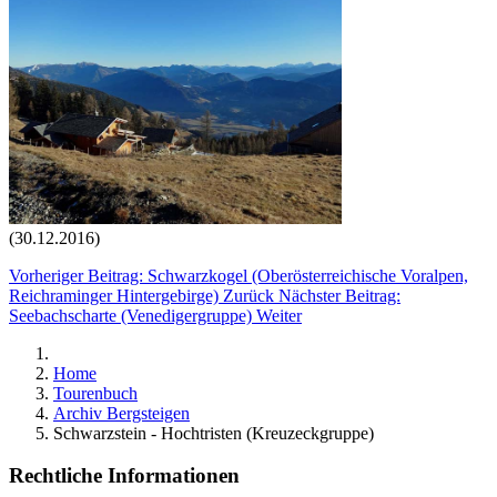
(30.12.2016)
Vorheriger Beitrag: Schwarzkogel (Oberösterreichische Voralpen,
Reichraminger Hintergebirge)
Zurück
Nächster Beitrag:
Seebachscharte (Venedigergruppe)
Weiter
Home
Tourenbuch
Archiv Bergsteigen
Schwarzstein - Hochtristen (Kreuzeckgruppe)
Rechtliche Informationen