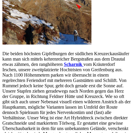
Die beiden höchsten Gipfelburgen der südlichen Kreuzeckausläufer
kann man sich mittels kehrenreicher Bergstraßen aus dem Drautal
etwas zähmen, den ranghöheren
Scharnik
vom Kräuterdorf
Irschen, unsere zweitplatzierte Hochtristen von Greifenburg aus.
Nach 1100 Höhenmetern parken wir überrascht in einem
regelrechten Feriendorf mit mehreren Gaststätten und Schilift. Von
Rummel jedoch keine Spur, geht doch gerade erst die Sonne auf.
Unsere Stapfen ziehen geradewegs nach Norden gegen das Herz
der Gruppe, in Richtung Feldner Hütte und Kreuzeck. Wie so oft
gibt sich auch unser Nebenast visuell einen wilderen Anstrich als der
Hauptkamm, mögliche Varianten lassen im Umfeld der Route
dennoch Spielraum für jedes Nervenkostüm und (fast) alle
Verhältnisse. Unser Weg ist eine Art Hybridtreck zwischen direkter
Gratschneide und markiertem Törlweg. Er gestattet eine gewisse
Überschaubarkeit in dem für uns unbekannten Gelände, verschenkt