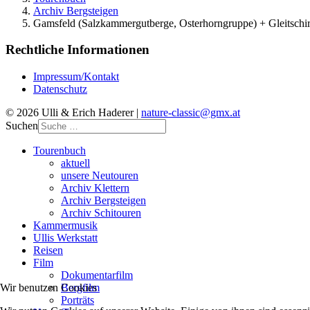
Archiv Bergsteigen
Gamsfeld (Salzkammergutberge, Osterhorngruppe) + Gleitschi
Rechtliche Informationen
Impressum/Kontakt
Datenschutz
© 2026 Ulli & Erich Haderer |
nature-classic@gmx.at
Suchen
Tourenbuch
aktuell
unsere Neutouren
Archiv Klettern
Archiv Bergsteigen
Archiv Schitouren
Kammermusik
Ullis Werkstatt
Reisen
Film
Dokumentarfilm
Bergfilm
Wir benutzen Cookies
Porträts