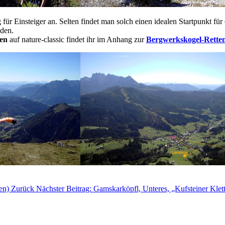
 für Einsteiger an. Selten findet man solch einen idealen Startpunkt f
nden.
en
auf nature-classic findet ihr im Anhang zur
Bergwerkskogel-Rette
ten)
Zurück
Nächster Beitrag: Gamskarköpfl, Unteres, „Kufsteiner Klett