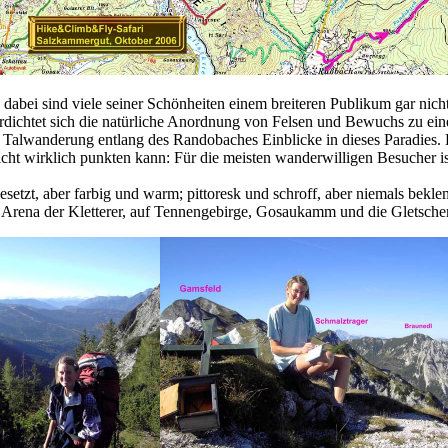
dabei sind viele seiner Schönheiten einem breiteren Publikum gar nic
chtet sich die natürliche Anordnung von Felsen und Bewuchs zu einer 
e Talwanderung entlang des Randobaches Einblicke in dieses Paradies. D
t wirklich punkten kann: Für die meisten wanderwilligen Besucher ist
ausgesetzt, aber farbig und warm; pittoresk und schroff, aber niemals b
e Arena der Kletterer, auf Tennengebirge, Gosaukamm und die Gletsche