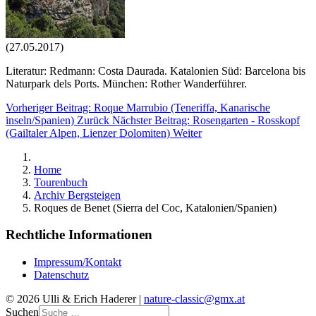
(27.05.2017)
Literatur: Redmann: Costa Daurada. Katalonien Süd: Barcelona bis
Naturpark dels Ports. München: Rother Wanderführer.
Vorheriger Beitrag: Roque Marrubio (Teneriffa, Kanarische
inseln/Spanien)
Zurück
Nächster Beitrag: Rosengarten - Rosskopf
(Gailtaler Alpen, Lienzer Dolomiten)
Weiter
Home
Tourenbuch
Archiv Bergsteigen
Roques de Benet (Sierra del Coc, Katalonien/Spanien)
Rechtliche Informationen
Impressum/Kontakt
Datenschutz
© 2026 Ulli & Erich Haderer |
nature-classic@gmx.at
Suchen