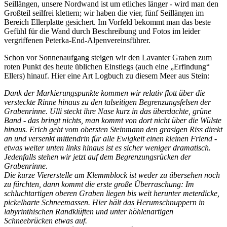
Seillängen, unsere Nordwand ist um etliches länger - wird man den
Großteil seilfrei klettern; wir haben die vier, fünf Seillängen im
Bereich Ellerplatte gesichert. Im Vorfeld bekommt man das beste
Gefühl für die Wand durch Beschreibung und Fotos im leider
vergriffenen Peterka-End-Alpenvereinsführer.
Schon vor Sonnenaufgang steigen wir den Lavanter Graben zum
roten Punkt des heute üblichen Einstiegs (auch eine „Erfindung“
Ellers) hinauf. Hier eine Art Logbuch zu diesem Meer aus Stein:
Dank der Markierungspunkte kommen wir relativ flott über die
versteckte Rinne hinaus zu den talseitigen Begrenzungsfelsen der
Grabenrinne. Ulli steckt ihre Nase kurz in das überdachte, grüne
Band - das bringt nichts, man kommt von dort nicht über die Wülste
hinaus. Erich geht vom obersten Steinmann den grasigen Riss direkt
an und versenkt mittendrin für alle Ewigkeit einen kleinen Friend -
etwas weiter unten links hinaus ist es sicher weniger dramatisch.
Jedenfalls stehen wir jetzt auf dem Begrenzungsrücken der
Grabenrinne.
Die kurze Viererstelle am Klemmblock ist weder zu übersehen noch
zu fürchten, dann kommt die erste große Überraschung: Im
schluchtartigen oberen Graben liegen bis weit herunter meterdicke,
pickelharte Schneemassen. Hier hält das Herumschnuppern in
labyrinthischen Randklüften und unter höhlenartigen
Schneebrücken etwas auf.