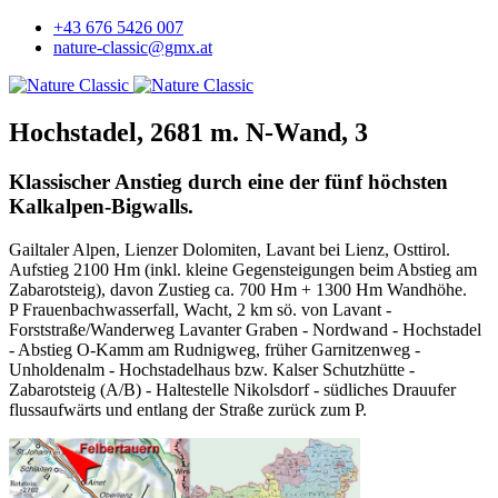
+43 676 5426 007
nature-classic@gmx.at
Hochstadel, 2681 m. N-Wand, 3
Klassischer Anstieg durch eine der fünf höchsten
Kalkalpen-Bigwalls.
Gailtaler Alpen, Lienzer Dolomiten, Lavant bei Lienz, Osttirol.
Aufstieg 2100 Hm (inkl. kleine Gegensteigungen beim Abstieg am
Zabarotsteig), davon Zustieg ca. 700 Hm + 1300 Hm Wandhöhe.
P Frauenbachwasserfall, Wacht, 2 km sö. von Lavant -
Forststraße/Wanderweg Lavanter Graben - Nordwand - Hochstadel
- Abstieg O-Kamm am Rudnigweg, früher Garnitzenweg -
Unholdenalm - Hochstadelhaus bzw. Kalser Schutzhütte -
Zabarotsteig (A/B) - Haltestelle Nikolsdorf - südliches Drauufer
flussaufwärts und entlang der Straße zurück zum P.