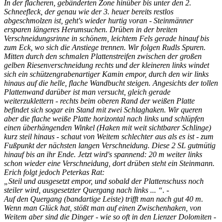
In der flacheren, gebänderten Zone hinüber bis unter den 2.
Schneefleck, der genau wie der 3. heuer bereits restlos
abgeschmolzen ist, geht's wieder hurtig voran - Steinmänner
ersparen längeres Herumsuchen. Drüben in der breiten
Verschneidungsrinne in schönem, leichtem Fels gerade hinauf bis
zum Eck, wo sich die Anstiege trennen. Wir folgen Rudls Spuren.
Mitten durch den schmalen Plattenstreifen zwischen der großen
gelben Riesenverschneidung rechts und der kleineren links windet
sich ein schützengrabenartiger Kamin empor, durch den wir links
hinaus auf die helle, flache Wandbucht steigen. Angesichts der tollen
Plattenwand darüber ist man versucht, gleich gerade
weiterzuklettern - rechts beim oberen Rand der weißen Platte
befindet sich sogar ein Stand mit zwei Schlaghaken. Wir queren
aber die flache weiße Platte horizontal nach links und schlüpfen
einen überhängenden Winkel (Haken mit weit sichtbarer Schlinge)
kurz steil hinaus - schaut von Weitem schlechter aus als es ist - zum
Fußpunkt der nächsten langen Verschneidung. Diese 2 SL gutmütig
hinauf bis an ihr Ende. Jetzt wird's spannend: 20 m weiter links
schon wieder eine Verschneidung, dort drüben steht ein Steinmann.
Erich folgt jedoch Peterkas Rat:
„Steil und ausgesetzt empor, und sobald der Plattenschuss noch
steiler wird, ausgesetzter Quergang nach links ... “. -
Auf den Quergang (bandartige Leiste) trifft man nach gut 40 m.
Wenn man Glück hat, stößt man auf einen Zwischenhaken, von
Weitem aber sind die Dinger - wie so oft in den Lienzer Dolomiten -