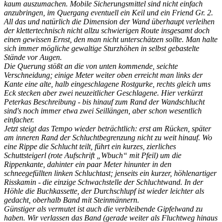
kaum auszumachen. Mobile Sicherungsmittel sind nicht einfach
anzubringen, im Quergang eventuell ein Keil und ein Friend Gr. 2.
All das und natürlich die Dimension der Wand überhaupt verleihen
der klettertechnisch nicht allzu schwierigen Route insgesamt doch
einen gewissen Ernst, den man nicht unterschätzen sollte. Man halte
sich immer mögliche gewaltige Sturzhöhen in selbst gebastelte
Stände vor Augen.
Die Querung stößt an die von unten kommende, seichte
Verschneidung; einige Meter weiter oben erreicht man links der
Kante eine alte, halb eingeschlagene Rostgurke, rechts gleich ums
Eck stecken aber zwei neuzeitlicher Geschlagene. Hier verkürzt
Peterkas Beschreibung - bis hinauf zum Rand der Wandschlucht
sind's noch immer etwa zwei Seillängen, aber schon wesentlich
einfacher.
Jetzt steigt das Tempo wieder beträchtlich: erst am Rücken, später
am inneren Rand der Schluchtbegrenzung nicht zu weit hinauf. Wo
eine Rippe die Schlucht teilt, führt ein kurzes, zierliches
Schuttsteigerl (rote Aufschrift „Wbuch“ mit Pfeil) um die
Rippenkante, dahinter ein paar Meter hinunter in den
schneegefüllten linken Schluchtast; jenseits ein kurzer, höhlenartiger
Risskamin - die einzige Schwachstelle der Schluchtwand. In der
Höhle die Buchkassette, der Durchschlupf ist wieder leichter als
gedacht, oberhalb Band mit Steinmännern.
Günstiger als vermutet ist auch die verbleibende Gipfelwand zu
haben. Wir verlassen das Band (gerade weiter als Fluchtweg hinaus