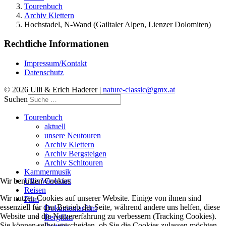
Tourenbuch
Archiv Klettern
Hochstadel, N-Wand (Gailtaler Alpen, Lienzer Dolomiten)
Rechtliche Informationen
Impressum/Kontakt
Datenschutz
© 2026 Ulli & Erich Haderer |
nature-classic@gmx.at
Suchen
Tourenbuch
aktuell
unsere Neutouren
Archiv Klettern
Archiv Bergsteigen
Archiv Schitouren
Kammermusik
Ullis Werkstatt
Wir benutzen Cookies
Reisen
Wir nutzen Cookies auf unserer Website. Einige von ihnen sind
Film
essenziell für den Betrieb der Seite, während andere uns helfen, diese
Dokumentarfilm
Website und die Nutzererfahrung zu verbessern (Tracking Cookies).
Bergfilm
Sie können selbst entscheiden, ob Sie die Cookies zulassen möchten.