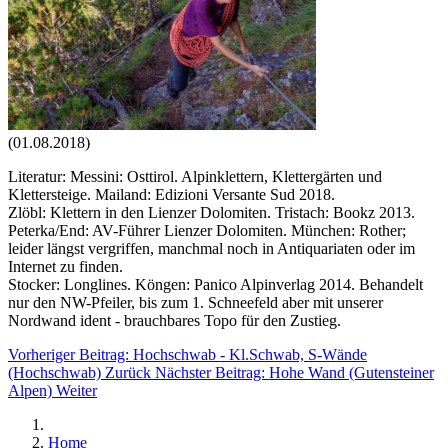
(01.08.2018)
Literatur: Messini: Osttirol. Alpinklettern, Klettergärten und
Klettersteige. Mailand: Edizioni Versante Sud 2018.
Zlöbl: Klettern in den Lienzer Dolomiten. Tristach: Bookz 2013.
Peterka/End: AV-Führer Lienzer Dolomiten. München: Rother;
leider längst vergriffen, manchmal noch in Antiquariaten oder im
Internet zu finden.
Stocker: Longlines. Köngen: Panico Alpinverlag 2014. Behandelt
nur den NW-Pfeiler, bis zum 1. Schneefeld aber mit unserer
Nordwand ident - brauchbares Topo für den Zustieg.
Vorheriger Beitrag: Hochschwab - Kl.Schwab, S-Wände
(Hochschwab)
Zurück
Nächster Beitrag: Hohe Wand (Gutensteiner
Alpen)
Weiter
Home