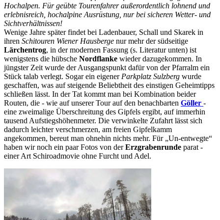
Hochalpen. Für geübte Tourenfahrer außerordentlich lohnend und
erlebnisreich, hochalpine Ausrüstung, nur bei sicheren Wetter- und
Sichtverhältnissen!
Wenige Jahre später findet bei Ladenbauer, Schall und Skarek in
ihren
Schitouren Wiener Hausberge
nur mehr der südseitige
Lärchentrog
, in der modernen Fassung (s. Literatur unten) ist
wenigstens die hübsche
Nordflanke
wieder dazugekommen. In
jüngster Zeit wurde der Ausgangspunkt dafür von der Pfarralm ein
Stück talab verlegt. Sogar ein eigener
Parkplatz Sulzberg
wurde
geschaffen, was auf steigende Beliebtheit des einstigen Geheimtipps
schließen lässt. In der Tat kommt man bei Kombination beider
Routen, die - wie auf unserer Tour auf den benachbarten
Göller
-
eine zweimalige Überschreitung des Gipfels ergibt, auf immerhin
tausend Aufstiegshöhenmeter. Die verwinkelte Zufahrt lässt sich
dadurch leichter verschmerzen, am freien Gipfelkamm
angekommen, bereut man ohnehin nichts mehr. Für „Un-entwegte“
haben wir noch ein paar Fotos von der
Erzgrabenrunde
parat -
einer Art Schiroadmovie ohne Furcht und Adel.