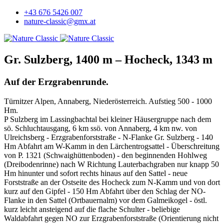
+43 676 5426 007
nature-classic@gmx.at
Gr. Sulzberg, 1400 m – Hocheck, 1343 m
Auf der Erzgrabenrunde.
Türnitzer Alpen, Annaberg, Niederösterreich. Aufstieg 500 - 1000
Hm.
P Sulzberg im Lassingbachtal bei kleiner Häusergruppe nach dem
sö. Schluchtausgang, 6 km ssö. von Annaberg, 4 km nw. von
Ulreichsberg - Erzgrabenforststraße - N-Flanke Gr. Sulzberg - 140
Hm Abfahrt am W-Kamm in den Lärchentrogsattel - Überschreitung
von P. 1321 (Schwaighüttenboden) - den beginnenden Hohlweg
(Dreibodenrinne) nach W Richtung Lauterbachgraben nur knapp 50
Hm hinunter und sofort rechts hinaus auf den Sattel - neue
Forststraße an der Ostseite des Hocheck zum N-Kamm und von dort
kurz auf den Gipfel - 150 Hm Abfahrt über den Schlag der NO-
Flanke in den Sattel (Ortbauernalm) vor dem Galmeikogel - östl.
kurz leicht ansteigend auf die flache Schulter - beliebige
Waldabfahrt gegen NO zur Erzgrabenforststraße (Orientierung nicht