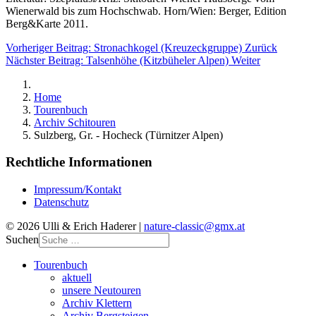
Wienerwald bis zum Hochschwab. Horn/Wien: Berger, Edition
Berg&Karte 2011.
Vorheriger Beitrag: Stronachkogel (Kreuzeckgruppe)
Zurück
Nächster Beitrag: Talsenhöhe (Kitzbüheler Alpen)
Weiter
Home
Tourenbuch
Archiv Schitouren
Sulzberg, Gr. - Hocheck (Türnitzer Alpen)
Rechtliche Informationen
Impressum/Kontakt
Datenschutz
© 2026 Ulli & Erich Haderer |
nature-classic@gmx.at
Suchen
Tourenbuch
aktuell
unsere Neutouren
Archiv Klettern
Archiv Bergsteigen