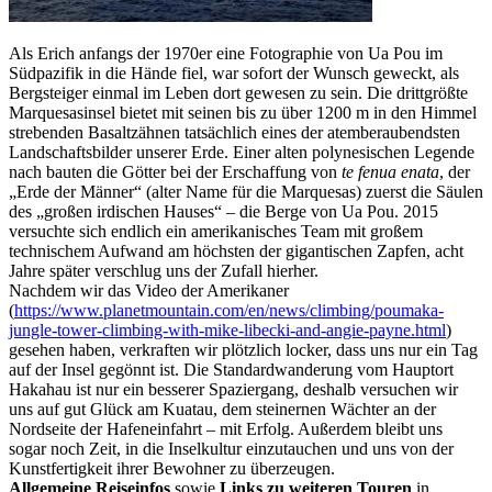
Als Erich anfangs der 1970er eine Fotographie von Ua Pou im
Südpazifik in die Hände fiel, war sofort der Wunsch geweckt, als
Bergsteiger einmal im Leben dort gewesen zu sein. Die drittgrößte
Marquesasinsel bietet mit seinen bis zu über 1200 m in den Himmel
strebenden Basaltzähnen tatsächlich eines der atemberaubendsten
Landschaftsbilder unserer Erde. Einer alten polynesischen Legende
nach bauten die Götter bei der Erschaffung von
te fenua enata
, der
„Erde der Männer“ (alter Name für die Marquesas) zuerst die Säulen
des „großen irdischen Hauses“ – die Berge von Ua Pou. 2015
versuchte sich endlich ein amerikanisches Team mit großem
technischem Aufwand am höchsten der gigantischen Zapfen, acht
Jahre später verschlug uns der Zufall hierher.
Nachdem wir das Video der Amerikaner
(
https://www.planetmountain.com/en/news/climbing/poumaka-
jungle-tower-climbing-with-mike-libecki-and-angie-payne.html
)
gesehen haben, verkraften wir plötzlich locker, dass uns nur ein Tag
auf der Insel gegönnt ist. Die Standardwanderung vom Hauptort
Hakahau ist nur ein besserer Spaziergang, deshalb versuchen wir
uns auf gut Glück am Kuatau, dem steinernen Wächter an der
Nordseite der Hafeneinfahrt – mit Erfolg. Außerdem bleibt uns
sogar noch Zeit, in die Inselkultur einzutauchen und uns von der
Kunstfertigkeit ihrer Bewohner zu überzeugen.
Allgemeine Reiseinfos
sowie
Links zu weiteren Touren
in