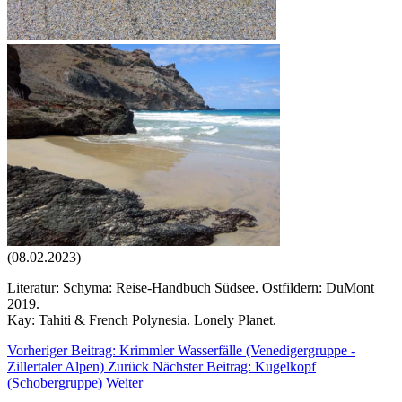
(08.02.2023)
Literatur: Schyma: Reise-Handbuch Südsee. Ostfildern: DuMont
2019.
Kay: Tahiti & French Polynesia. Lonely Planet.
Vorheriger Beitrag: Krimmler Wasserfälle (Venedigergruppe -
Zillertaler Alpen)
Zurück
Nächster Beitrag: Kugelkopf
(Schobergruppe)
Weiter