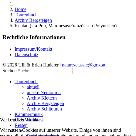
Home
Tourenbuch
Archiv Bergsteigen
Kuatau (Ua Pou, Marquesas/Französisch Polynesien)
Rechtliche Informationen
Impressum/Kontakt
Datenschutz
© 2026 Ulli & Erich Haderer |
nature-classic@gmx.at
Suchen
Tourenbuch
aktuell
unsere Neutouren
Archiv Klettern
Archiv Bergsteigen
Archiv Schitouren
Kammermusik
Ullis Werkstatt
Wir benutzen Cookies
Reisen
Wir nutzen Cookies auf unserer Website. Einige von ihnen sind
Film
essenziell für den Betrieb der Seite, während andere uns helfen, diese