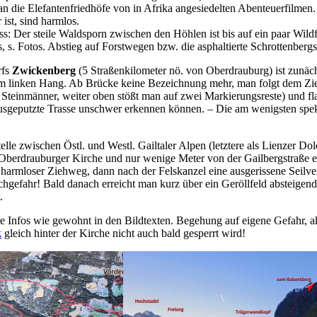
n die Elefantenfriedhöfe von in Afrika angesiedelten Abenteuerfilmen.
r ist, sind harmlos.
ss: Der steile Waldsporn zwischen den Höhlen ist bis auf ein paar Wil
 s. Fotos. Abstieg auf Forstwegen bzw. die asphaltierte Schrottenber
rfs
Zwickenberg
(5 Straßenkilometer nö. von Oberdrauburg) ist zunäch
m linken Hang. Ab Brücke keine Bezeichnung mehr, man folgt dem Zie
 Steinmänner, weiter oben stößt man auf zwei Markierungsreste) und f
 ausgeputzte Trasse unschwer erkennen können. – Die am wenigsten spe
elle zwischen Östl. und Westl. Gailtaler Alpen (letztere als Lienzer Do
er Oberdrauburger Kirche und nur wenige Meter von der Gailbergstraße 
 harmloser Ziehweg, dann nach der Felskanzel eine ausgerissene Seil
gefahr! Bald danach erreicht man kurz über ein Geröllfeld absteigend 
.
re Infos wie gewohnt in den Bildtexten. Begehung auf eigene Gefahr, 
k
gleich hinter der Kirche nicht auch bald gesperrt wird!