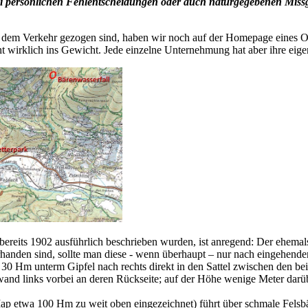
bei persönlichen Fehlentscheidungen oder auch naturgegebenen Miss
 aus dem Verkehr gezogen sind, haben wir noch auf der Homepage eines 
t wirklich ins Gewicht. Jede einzelne Unternehmung hat aber ihre eige
bereits 1902 ausführlich beschrieben wurden, ist anregend: Der ehemal
rhanden sind, sollte man diese - wenn überhaupt – nur nach eingehende
 Hm unterm Gipfel nach rechts direkt in den Sattel zwischen den beid
swand links vorbei an deren Rückseite; auf der Höhe wenige Meter darü
p etwa 100 Hm zu weit oben eingezeichnet) führt über schmale Felsbän