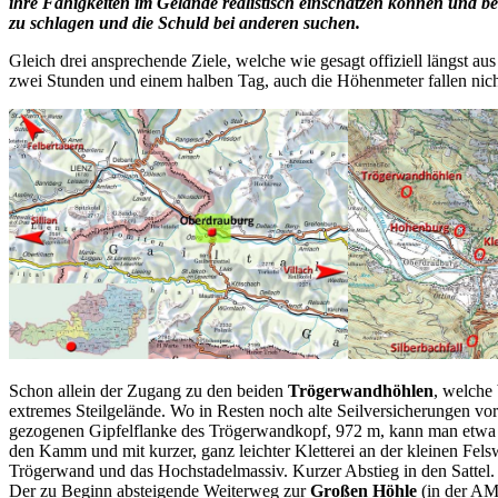
ihre Fähigkeiten im Gelände realistisch einschätzen können und 
zu schlagen und die Schuld bei anderen suchen.
Gleich drei ansprechende Ziele, welche wie gesagt offiziell längst
zwei Stunden und einem halben Tag, auch die Höhenmeter fallen nich
Schon allein der Zugang zu den beiden
Trögerwandhöhlen
, welche 
extremes Steilgelände. Wo in Resten noch alte Seilversicherungen vo
gezogenen Gipfelflanke des Trögerwandkopf, 972 m, kann man etwa 30
den Kamm und mit kurzer, ganz leichter Kletterei an der kleinen Fel
Trögerwand und das Hochstadelmassiv. Kurzer Abstieg in den Sattel.
Der zu Beginn absteigende Weiterweg zur
Großen Höhle
(in der AMa