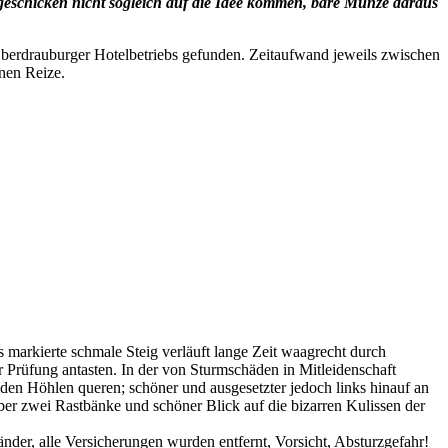
geschicken nicht sogleich auf die Idee kommen, bare Münze daraus
Oberdrauburger Hotelbetriebs gefunden. Zeitaufwand jeweils zwischen
nen Reize.
s markierte schmale Steig verläuft lange Zeit waagrecht durch
r Prüfung antasten. In der von Sturmschäden in Mitleidenschaft
en Höhlen queren; schöner und ausgesetzter jedoch links hinauf an
ber zwei Rastbänke und schöner Blick auf die bizarren Kulissen der
der, alle Versicherungen wurden entfernt, Vorsicht, Absturzgefahr!