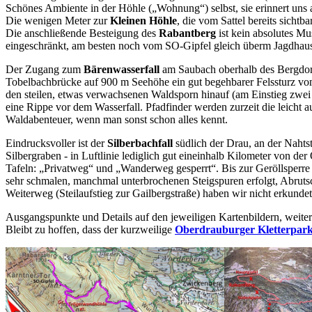
Schönes Ambiente in der Höhle („Wohnung“) selbst, sie erinnert uns a
Die wenigen Meter zur
Kleinen Höhle
, die vom Sattel bereits sichtba
Die anschließende Besteigung des
Rabantberg
ist kein absolutes Mu
eingeschränkt, am besten noch vom SO-Gipfel gleich überm Jagdhaus,
Der Zugang zum
Bärenwasserfall
am Saubach oberhalb des Bergdo
Tobelbachbrücke auf 900 m Seehöhe ein gut begehbarer Felssturz vo
den steilen, etwas verwachsenen Waldsporn hinauf (am Einstieg zwei
eine Rippe vor dem Wasserfall. Pfadfinder werden zurzeit die leicht
Waldabenteuer, wenn man sonst schon alles kennt.
Eindrucksvoller ist der
Silberbachfall
südlich der Drau, an der Nahtst
Silbergraben - in Luftlinie lediglich gut eineinhalb Kilometer von d
Tafeln: „Privatweg“ und „Wanderweg gesperrt“. Bis zur Geröllsperre
sehr schmalen, manchmal unterbrochenen Steigspuren erfolgt, Abrutsch
Weiterweg (Steilaufstieg zur Gailbergstraße) haben wir nicht erkundet
Ausgangspunkte und Details auf den jeweiligen Kartenbildern, weite
Bleibt zu hoffen, dass der kurzweilige
Oberdrauburger Kletterpar