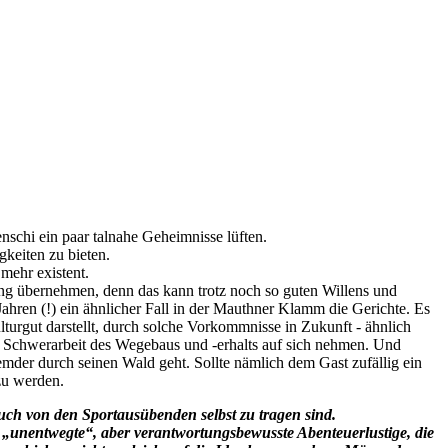
nschi ein paar talnahe Geheimnisse lüften.
keiten zu bieten.
mehr existent.
ng übernehmen, denn das kann trotz noch so guten Willens und
 Jahren (!) ein ähnlicher Fall in der Mauthner Klamm die Gerichte. Es
lturgut darstellt, durch solche Vorkommnisse in Zukunft - ähnlich
Schwerarbeit des Wegebaus und -erhalts auf sich nehmen. Und
emder durch seinen Wald geht. Sollte nämlich dem Gast zufällig ein
zu werden.
uch von den Sportausübenden selbst zu tragen sind.
an „unentwegte“, aber verantwortungsbewusste Abenteuerlustige, die