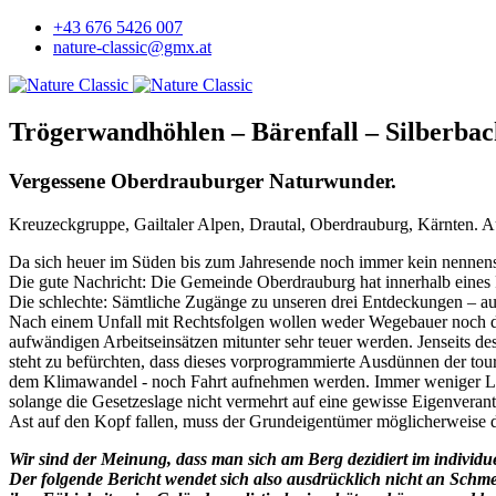
+43 676 5426 007
nature-classic@gmx.at
Trögerwandhöhlen – Bärenfall – Silberbac
Vergessene Oberdrauburger Naturwunder.
Kreuzeckgruppe, Gailtaler Alpen, Drautal, Oberdrauburg, Kärnten. 
Da sich heuer im Süden bis zum Jahresende noch immer kein nennenswe
Die gute Nachricht: Die Gemeinde Oberdrauburg hat innerhalb eines R
Die schlechte: Sämtliche Zugänge zu unseren drei Entdeckungen – au
Nach einem Unfall mit Rechtsfolgen wollen weder Wegebauer noch de
aufwändigen Arbeitseinsätzen mitunter sehr teuer werden. Jenseits des
steht zu befürchten, dass dieses vorprogrammierte Ausdünnen der touri
dem Klimawandel - noch Fahrt aufnehmen werden. Immer weniger Leu
solange die Gesetzeslage nicht vermehrt auf eine gewisse Eigenverant
Ast auf den Kopf fallen, muss der Grundeigentümer möglicherweise d
Wir sind der Meinung, dass man sich am Berg dezidiert im individu
Der folgende Bericht wendet sich also ausdrücklich nicht an Schme