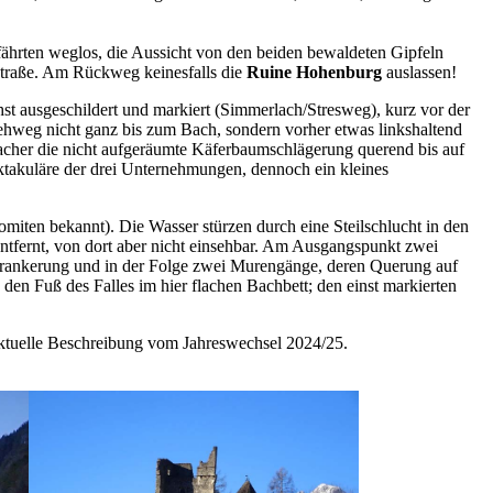
dfährten weglos, die Aussicht von den beiden bewaldeten Gipfeln
gstraße. Am Rückweg keinesfalls die
Ruine Hohenburg
auslassen!
st ausgeschildert und markiert (Simmerlach/Stresweg), kurz vor der
hweg nicht ganz bis zum Bach, sondern vorher etwas linkshaltend
lacher die nicht aufgeräumte Käferbaumschlägerung querend bis auf
ktakuläre der drei Unternehmungen, dennoch ein kleines
lomiten bekannt). Die Wasser stürzen durch eine Steilschlucht in den
entfernt, von dort aber nicht einsehbar. Am Ausgangspunkt zwei
verankerung und in der Folge zwei Murengänge, deren Querung auf
den Fuß des Falles im hier flachen Bachbett; den einst markierten
aktuelle Beschreibung vom Jahreswechsel 2024/25.