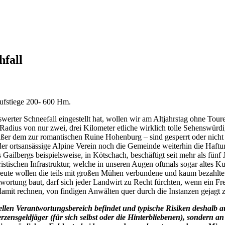
hfall
Aufstiege 200- 600 Hm.
rter Schneefall eingestellt hat, wollen wir am Altjahrstag ohne Toure
adius von nur zwei, drei Kilometer etliche wirklich tolle Sehenswürdig
ßer dem zur romantischen Ruine Hohenburg – sind gesperrt oder nicht 
r ortsansässige Alpine Verein noch die Gemeinde weiterhin die Haftu
 Gailbergs beispielsweise, in Kötschach, beschäftigt seit mehr als fünf
stischen Infrastruktur, welche in unseren Augen oftmals sogar altes Ku
te wollen die teils mit großen Mühen verbundene und kaum bezahlte 
wortung baut, darf sich jeder Landwirt zu Recht fürchten, wenn ein Fr
amit rechnen, von findigen Anwälten quer durch die Instanzen gejagt 
ellen Verantwortungsbereich befindet und typische Risiken deshalb a
rzensgeldjäger (für sich selbst oder die Hinterbliebenen), sondern 