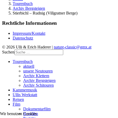
Tourenbuch
Archiv Bergsteigen
Stierbichl – Rudnig (Villgratner Berge)
Rechtliche Informationen
Impressum/Kontakt
Datenschutz
© 2026 Ulli & Erich Haderer |
nature-classic@gmx.at
Suchen
Tourenbuch
aktuell
unsere Neutouren
Archiv Klettern
Archiv Bergsteigen
Archiv Schitouren
Kammermusik
Ullis Werkstatt
Reisen
Film
Dokumentarfilm
Bergfilm
Wir benutzen Cookies