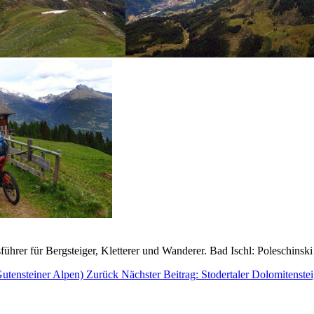
sführer für Bergsteiger, Kletterer und Wanderer. Bad Ischl: Poleschinsk
Gutensteiner Alpen)
Zurück
Nächster Beitrag: Stodertaler Dolomitenste