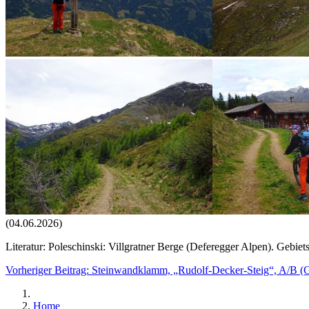
(04.06.2026)
Literatur: Poleschinski: Villgratner Berge (Deferegger Alpen). Gebiet
Vorheriger Beitrag: Steinwandklamm, „Rudolf-Decker-Steig“, A/B (
Home