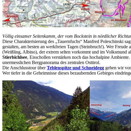
Völlig einsamer Seitenkamm, der vom Bockstein in nördlicher Richtun
Diese Charakterisierung des „Tauernfuchs“ Manfred Poleschinski sagt 
gestalten, am besten an werkfreien Tagen (Steinbruch!). Wer Freude
(Weißling, Albino), der extrem selten vorkommt und im Volksmund als
Stierbichlsee
, Eisschollen verstärken noch das hochalpine Ambien
unermesslichen Bergpanorama des zentralen Osttirol.
Die Anschlusstour über
Teblenspitze und Schneidegg
gehen wir von
Wer tiefer in die Geheimnisse dieses bezaubernden Gebirges eindrin