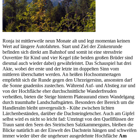
Ronja ist mittlerweile neun Monate alt und legt momentan keinen
Wert auf längere Autofahrten. Start und Ziel der Zinkenrunde
befinden sich direkt am Bahnhof und somit ist eine stressfreie
Ouvertüre für Kind und vier Kegel (die beiden großen Brüder sind
diesmal auch wieder dabei) gewährleistet. Das Schauspiel hat drei
Akte, wobei der erste und der letzte im doppelten Sinn vom
mittleren überschattet werden. An heißen Hochsommertagen
empfiehlt sich die Runde gegen den Uhrzeigersinn, ansonsten darf
die Sonne gnadenlos zustechen. Während Auf- und Abstieg zur und
von der Hochfläche eher durchschnittliche Wanderfreuden
verheißen, bieten die Steige hinterm Plateaurand einen Wandelgang
durch traumhafte Landschaftsgärten. Besonders der Bereich um die
Handleralm bleibt unvergesslich - Kühe zwischen lichten
Lärchenbeständen, darüber die Dachsteingletscher. Auch am Gipfel
selbst wird es nicht so leicht fad: Umringt von den Quellflüssen der
Traun samt den Seen des Steirischen Salzkammergutes, bleiben die
Blicke natürlich an der Eiswelt des Dachstein hängen und schweifen
immer wieder über die ungeheuer ausgedehnte Hochfläche
Am