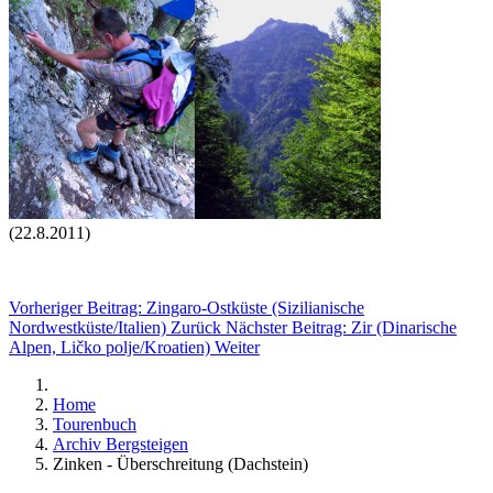
(22.8.2011)
Vorheriger Beitrag: Zingaro-Ostküste (Sizilianische
Nordwestküste/Italien)
Zurück
Nächster Beitrag: Zir (Dinarische
Alpen, Ličko polje/Kroatien)
Weiter
Home
Tourenbuch
Archiv Bergsteigen
Zinken - Überschreitung (Dachstein)