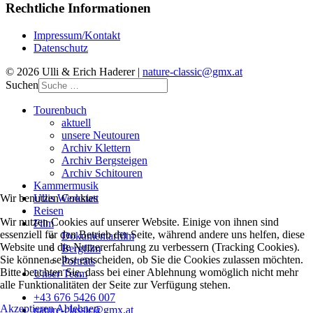
Rechtliche Informationen
Impressum/Kontakt
Datenschutz
© 2026 Ulli & Erich Haderer |
nature-classic@gmx.at
Suchen
Tourenbuch
aktuell
unsere Neutouren
Archiv Klettern
Archiv Bergsteigen
Archiv Schitouren
Kammermusik
Ullis Werkstatt
Wir benutzen Cookies
Reisen
Wir nutzen Cookies auf unserer Website. Einige von ihnen sind
Film
essenziell für den Betrieb der Seite, während andere uns helfen, diese
Dokumentarfilm
Website und die Nutzererfahrung zu verbessern (Tracking Cookies).
Bergfilm
Sie können selbst entscheiden, ob Sie die Cookies zulassen möchten.
Porträts
Bitte beachten Sie, dass bei einer Ablehnung womöglich nicht mehr
Unser Team
alle Funktionalitäten der Seite zur Verfügung stehen.
+43 676 5426 007
Akzeptieren
Ablehnen
nature-classic@gmx.at