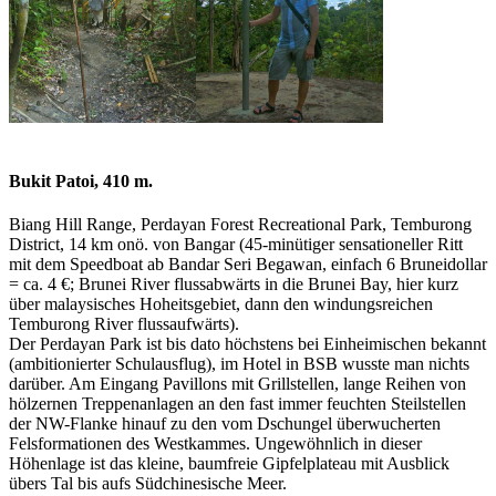
Bukit Patoi, 410 m.
Biang Hill Range, Perdayan Forest Recreational Park, Temburong
District, 14 km onö. von Bangar (45-minütiger sensationeller Ritt
mit dem Speedboat ab Bandar Seri Begawan, einfach 6 Bruneidollar
= ca. 4 €; Brunei River flussabwärts in die Brunei Bay, hier kurz
über malaysisches Hoheitsgebiet, dann den windungsreichen
Temburong River flussaufwärts).
Der Perdayan Park ist bis dato höchstens bei Einheimischen bekannt
(ambitionierter Schulausflug), im Hotel in BSB wusste man nichts
darüber. Am Eingang Pavillons mit Grillstellen, lange Reihen von
hölzernen Treppenanlagen an den fast immer feuchten Steilstellen
der NW-Flanke hinauf zu den vom Dschungel überwucherten
Felsformationen des Westkammes. Ungewöhnlich in dieser
Höhenlage ist das kleine, baumfreie Gipfelplateau mit Ausblick
übers Tal bis aufs Südchinesische Meer.