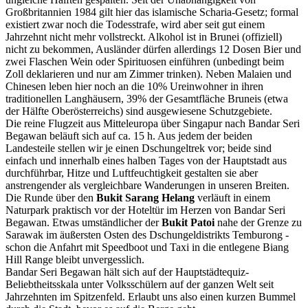
Großbritannien 1984 gilt hier das islamische Scharia-Gesetz; formal
existiert zwar noch die Todesstrafe, wird aber seit gut einem
Jahrzehnt nicht mehr vollstreckt. Alkohol ist in Brunei (offiziell)
nicht zu bekommen, Ausländer dürfen allerdings 12 Dosen Bier und
zwei Flaschen Wein oder Spirituosen einführen (unbedingt beim
Zoll deklarieren und nur am Zimmer trinken). Neben Malaien und
Chinesen leben hier noch an die 10% Ureinwohner in ihren
traditionellen Langhäusern, 39% der Gesamtfläche Bruneis (etwa
der Hälfte Oberösterreichs) sind ausgewiesene Schutzgebiete.
Die reine Flugzeit aus Mitteleuropa über Singapur nach Bandar Seri
Begawan beläuft sich auf ca. 15 h. Aus jedem der beiden
Landesteile stellen wir je einen Dschungeltrek vor; beide sind
einfach und innerhalb eines halben Tages von der Hauptstadt aus
durchführbar, Hitze und Luftfeuchtigkeit gestalten sie aber
anstrengender als vergleichbare Wanderungen in unseren Breiten.
Die Runde über den
Bukit Sarang Helang
verläuft in einem
Naturpark praktisch vor der Hoteltür im Herzen von Bandar Seri
Begawan. Etwas umständlicher der
Bukit Patoi
nahe der Grenze zu
Sarawak im äußersten Osten des Dschungeldistrikts Temburong -
schon die Anfahrt mit Speedboot und Taxi in die entlegene Biang
Hill Range bleibt unvergesslich.
Bandar Seri Begawan hält sich auf der Hauptstädtequiz-
Beliebtheitsskala unter Volksschülern auf der ganzen Welt seit
Jahrzehnten im Spitzenfeld. Erlaubt uns also einen kurzen Bummel