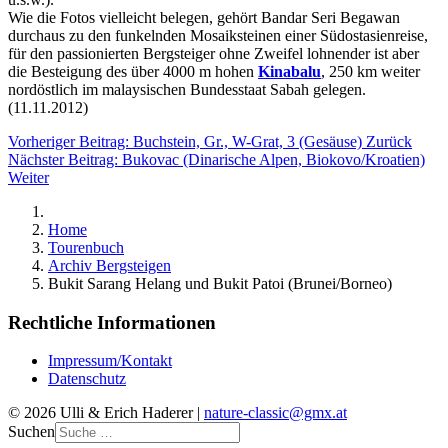
Wie die Fotos vielleicht belegen, gehört Bandar Seri Begawan
durchaus zu den funkelnden Mosaiksteinen einer Südostasienreise,
für den passionierten Bergsteiger ohne Zweifel lohnender ist aber
die Besteigung des über 4000 m hohen
Kinabalu
, 250 km weiter
nordöstlich im malaysischen Bundesstaat Sabah gelegen.
(11.11.2012)
Vorheriger Beitrag: Buchstein, Gr., W-Grat, 3 (Gesäuse)
Zurück
Nächster Beitrag: Bukovac (Dinarische Alpen, Biokovo/Kroatien)
Weiter
Home
Tourenbuch
Archiv Bergsteigen
Bukit Sarang Helang und Bukit Patoi (Brunei/Borneo)
Rechtliche Informationen
Impressum/Kontakt
Datenschutz
© 2026 Ulli & Erich Haderer |
nature-classic@gmx.at
Suchen