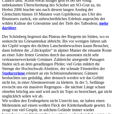
Chance lässt. Schon etwas luftiger geht es bei der völlig
unbekannten Überschreitung des Schober am SO-Grat zu, im
Herbst 2006 brachte uns nach diesem langen Anstieg der
Gleitschirm binnen 10 Minuten vom Gipfelkreuz ans Ufer des
Brunnsees zurück, ein unbeschreibliches Erlebnis angesichts der
wilden Kulisse der Griessteine und der Tiefe des Talbodens;
mehr
darüber
.
Der Schönberg begrenzt das Plateau der Riegerin im Süden, wo es
senkrecht ins Griesantenkar abbricht. Bis vor wenigen Jahren sah
der Gipfel wegen des dichten Latschenbewuchses kaum Besucher,
dann bohrten die „Glückspilze“ in alpiner Manier die einsame Route
an einer Ader festen Gesteins durch das ansonsten nicht sehr
vertrauenerweckende Gemäuer. Zahlreiche anregende Passagen
finden sich an dem geradlinigen Pfeiler, viel Grün mildert die
Strenge der Hochschwab-Abstürze, der schmale Firnstreifen der
Stadurzrinne
erinnert an ein Schitourenabenteuer, Gämsen
beobachten uns geduldig, aber dennoch werden wir das Gefühl
nicht los, in einer Abenteuerroute zu klettern. In der 5. Seillänge
erwischt uns ein massiver Regenguss - die nächste Länge schaut
ohnehin brüchig aus und wird auch im Topo so bezeichnet, gar nicht
unglücklich seilen wir ab.
Wir wollen den Erstbegehern nicht Unrecht tun, sie haben einen
Meilenstein auf einem weißen Fleck der Kletterlandkarte gesetzt. Es
zeugt von viel Gespür, in solchem Gelände immer wieder