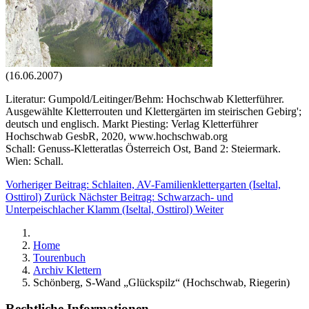
(16.06.2007)
Literatur: Gumpold/Leitinger/Behm: Hochschwab Kletterführer.
Ausgewählte Kletterrouten und Klettergärten im steirischen Gebirg';
deutsch und englisch. Markt Piesting: Verlag Kletterführer
Hochschwab GesbR, 2020, www.hochschwab.org
Schall: Genuss-Kletteratlas Österreich Ost, Band 2: Steiermark.
Wien: Schall.
Vorheriger Beitrag: Schlaiten, AV-Familienklettergarten (Iseltal,
Osttirol)
Zurück
Nächster Beitrag: Schwarzach- und
Unterpeischlacher Klamm (Iseltal, Osttirol)
Weiter
Home
Tourenbuch
Archiv Klettern
Schönberg, S-Wand „Glückspilz“ (Hochschwab, Riegerin)
Rechtliche Informationen