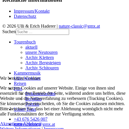
Impressum/Kontakt
Datenschutz
© 2026 Ulli & Erich Haderer |
nature-classic@gmx.at
Suchen
Tourenbuch
aktuell
unsere Neutouren
Archiv Klettern
Archiv Bergsteigen
Archiv Schitouren
Kammermusik
Ullis Werkstatt
Wir benutzen Cookies
Reisen
Wir nutzen Cookies auf unserer Website. Einige von ihnen sind
Film
essenziell für den Betrieb der Seite, während andere uns helfen, diese
Dokumentarfilm
Website und die Nutzererfahrung zu verbessern (Tracking Cookies).
Bergfilm
Sie können selbst entscheiden, ob Sie die Cookies zulassen möchten.
Porträts
Bitte beachten Sie, dass bei einer Ablehnung womöglich nicht mehr
Unser Team
alle Funktionalitäten der Seite zur Verfügung stehen.
+43 676 5426 007
Akzeptieren
Ablehnen
nature-classic@gmx.at
Weitere Informationen
|
Impressum