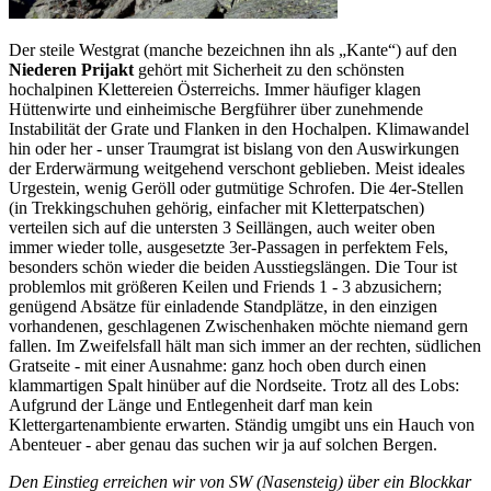
Der steile Westgrat (manche bezeichnen ihn als „Kante“) auf den
Niederen Prijakt
gehört mit Sicherheit zu den schönsten
hochalpinen Klettereien Österreichs. Immer häufiger klagen
Hüttenwirte und einheimische Bergführer über zunehmende
Instabilität der Grate und Flanken in den Hochalpen. Klimawandel
hin oder her - unser Traumgrat ist bislang von den Auswirkungen
der Erderwärmung weitgehend verschont geblieben. Meist ideales
Urgestein, wenig Geröll oder gutmütige Schrofen. Die 4er-Stellen
(in Trekkingschuhen gehörig, einfacher mit Kletterpatschen)
verteilen sich auf die untersten 3 Seillängen, auch weiter oben
immer wieder tolle, ausgesetzte 3er-Passagen in perfektem Fels,
besonders schön wieder die beiden Ausstiegslängen. Die Tour ist
problemlos mit größeren Keilen und Friends 1 - 3 abzusichern;
genügend Absätze für einladende Standplätze, in den einzigen
vorhandenen, geschlagenen Zwischenhaken möchte niemand gern
fallen. Im Zweifelsfall hält man sich immer an der rechten, südlichen
Gratseite - mit einer Ausnahme: ganz hoch oben durch einen
klammartigen Spalt hinüber auf die Nordseite. Trotz all des Lobs:
Aufgrund der Länge und Entlegenheit darf man kein
Klettergartenambiente erwarten. Ständig umgibt uns ein Hauch von
Abenteuer - aber genau das suchen wir ja auf solchen Bergen.
Den Einstieg erreichen wir von SW (Nasensteig) über ein Blockkar