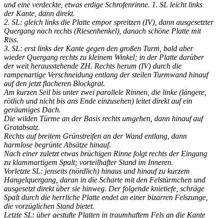
und eine verdeckte, etwas erdige Schrofenrinne. 1. SL leicht links
der Kante, dann direkt.
2. SL: gleich links die Platte empor spreitzen (IV), dann ausgesetzter
Quergang nach rechts (Riesenhenkel), danach schöne Platte mit
Riss.
3. SL: erst links der Kante gegen den großen Turm, bald aber
wieder Quergang rechts zu kleinem Winkel; in der Platte darüber
der weit herausstehende ZH. Rechts herum (IV) durch die
rampenartige Verschneidung entlang der steilen Turmwand hinauf
auf den jetzt flacheren Blockgrat.
Am kurzen Seil bis unter zwei parallele Rinnen, die linke (längere,
rötlich und nicht bis ans Ende einzusehen) leitet direkt auf ein
geräumiges Dach.
Die wilden Türme an der Basis rechts umgehen, dann hinauf auf
Gratabsatz.
Rechts auf breitem Grünstreifen an der Wand entlang, dann
harmlose begrünte Absätze hinauf.
Nach einer zuletzt etwas brüchigen Rinne folgt rechts der Eingang
zu klammartigem Spalt; vorteilhafter Stand im Inneren.
Vorletzte SL: jenseits (nördlich) hinaus und hinauf zu kurzem
Hangelquergang, daran in die Scharte mit den Felstürmchen und
ausgesetzt direkt über sie hinweg. Der folgende knietiefe, schräge
Spalt durch die herrliche Platte endet an einer bizarren Felszunge,
die vorzüglichen Stand bietet.
Letzte SL: über gestufte Platten in traumhaftem Fels an die Kante