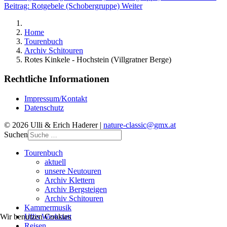
Beitrag: Rotgebele (Schobergruppe)
Weiter
Home
Tourenbuch
Archiv Schitouren
Rotes Kinkele - Hochstein (Villgratner Berge)
Rechtliche Informationen
Impressum/Kontakt
Datenschutz
© 2026 Ulli & Erich Haderer |
nature-classic@gmx.at
Suchen
Tourenbuch
aktuell
unsere Neutouren
Archiv Klettern
Archiv Bergsteigen
Archiv Schitouren
Kammermusik
Ullis Werkstatt
Wir benutzen Cookies
Reisen