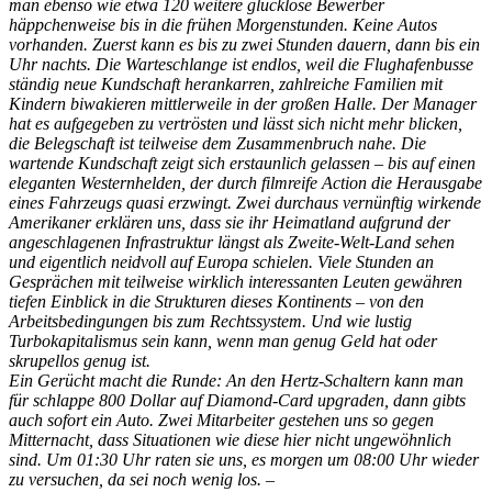
man ebenso wie etwa 120 weitere glücklose Bewerber
häppchenweise bis in die frühen Morgenstunden. Keine Autos
vorhanden. Zuerst kann es bis zu zwei Stunden dauern, dann bis ein
Uhr nachts. Die Warteschlange ist endlos, weil die Flughafenbusse
ständig neue Kundschaft herankarren, zahlreiche Familien mit
Kindern biwakieren mittlerweile in der großen Halle. Der Manager
hat es aufgegeben zu vertrösten und lässt sich nicht mehr blicken,
die Belegschaft ist teilweise dem Zusammenbruch nahe. Die
wartende Kundschaft zeigt sich erstaunlich gelassen – bis auf einen
eleganten Westernhelden, der durch filmreife Action die Herausgabe
eines Fahrzeugs quasi erzwingt. Zwei durchaus vernünftig wirkende
Amerikaner erklären uns, dass sie ihr Heimatland aufgrund der
angeschlagenen Infrastruktur längst als Zweite-Welt-Land sehen
und eigentlich neidvoll auf Europa schielen. Viele Stunden an
Gesprächen mit teilweise wirklich interessanten Leuten gewähren
tiefen Einblick in die Strukturen dieses Kontinents – von den
Arbeitsbedingungen bis zum Rechtssystem. Und wie lustig
Turbokapitalismus sein kann, wenn man genug Geld hat oder
skrupellos genug ist.
Ein Gerücht macht die Runde: An den Hertz-Schaltern kann man
für schlappe 800 Dollar auf Diamond-Card upgraden, dann gibts
auch sofort ein Auto. Zwei Mitarbeiter gestehen uns so gegen
Mitternacht, dass Situationen wie diese hier nicht ungewöhnlich
sind. Um 01:30 Uhr raten sie uns, es morgen um 08:00 Uhr wieder
zu versuchen, da sei noch wenig los. –