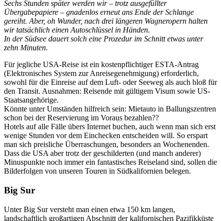
Sechs Stunden später werden wir – trotz ausgefüllter
Übergabepapiere – gnadenlos erneut ans Ende der Schlange
gereiht. Aber, oh Wunder, nach drei längeren Wagneropern halten
wir tatsächlich einen Autoschlüssel in Händen.
In der Südsee dauert solch eine Prozedur im Schnitt etwas unter
zehn Minuten.
Für jegliche USA-Reise ist ein kostenpflichtiger ESTA-Antrag
(Elektronisches System zur Anreisegenehmigung) erforderlich,
sowohl für die Einreise auf dem Luft- oder Seeweg als auch bloß für
den Transit. Ausnahmen: Reisende mit gültigem Visum sowie US-
Staatsangehörige.
Könnte unter Umständen hilfreich sein: Mietauto in Ballungszentren
schon bei der Reservierung im Voraus bezahlen??
Hotels auf alle Fälle übers Internet buchen, auch wenn man sich erst
wenige Stunden vor dem Einchecken entscheiden will. So erspart
man sich preisliche Überraschungen, besonders an Wochenenden.
Dass die USA aber trotz der geschilderten (und manch anderer)
Minuspunkte noch immer ein fantastisches Reiseland sind, sollen die
Bilderfolgen von unseren Touren in Südkalifornien belegen.
Big Sur
Unter Big Sur versteht man einen etwa 150 km langen,
landschaftlich großartigen Abschnitt der kalifornischen Pazifikküste