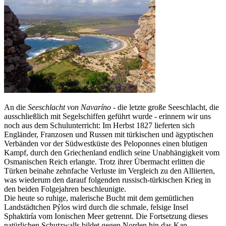
An die
Seeschlacht von Navaríno
- die letzte große Seeschlacht, die
ausschließlich mit Segelschiffen geführt wurde - erinnern wir uns
noch aus dem Schulunterricht: Im Herbst 1827 lieferten sich
Engländer, Franzosen und Russen mit türkischen und ägyptischen
Verbänden vor der Südwestküste des Peloponnes einen blutigen
Kampf, durch den Griechenland endlich seine Unabhängigkeit vom
Osmanischen Reich erlangte. Trotz ihrer Übermacht erlitten die
Türken beinahe zehnfache Verluste im Vergleich zu den Alliierten,
was wiederum den darauf folgenden russisch-türkischen Krieg in
den beiden Folgejahren beschleunigte.
Die heute so ruhige, malerische Bucht mit dem gemütlichen
Landstädtchen Pýlos wird durch die schmale, felsige Insel
Sphaktiría vom Ionischen Meer getrennt. Die Fortsetzung dieses
natürlichen Schutzwalls bildet gegen Norden hin das Kap