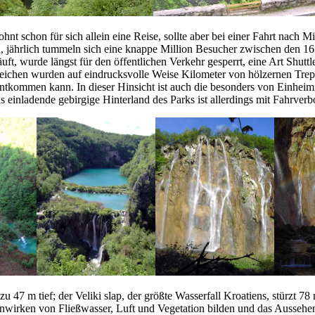
 schon für sich allein eine Reise, sollte aber bei einer Fahrt nach Mi
 jährlich tummeln sich eine knappe Million Besucher zwischen den 16 S
läuft, wurde längst für den öffentlichen Verkehr gesperrt, eine Art Shu
eichen wurden auf eindrucksvolle Weise Kilometer von hölzernen Treppe
ntkommen kann. In dieser Hinsicht ist auch die besonders von Einheim
 einladende gebirgige Hinterland des Parks ist allerdings mit Fahrverbo
u 47 m tief; der Veliki slap, der größte Wasserfall Kroatiens, stürzt 
enwirken von Fließwasser, Luft und Vegetation bilden und das Aussehen 