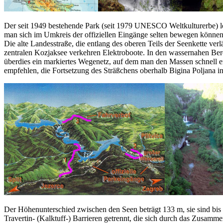
Der seit 1949 bestehende Park (seit 1979 UNESCO Weltkulturerbe) lohnt
man sich im Umkreis der offiziellen Eingänge selten bewegen können,
Die alte Landesstraße, die entlang des oberen Teils der Seenkette ver
zentralen Kozjaksee verkehren Elektroboote. In den wassernahen Ber
überdies ein markiertes Wegenetz, auf dem man den Massen schnell e
empfehlen, die Fortsetzung des Sträßchens oberhalb Bigina Poljana ins
Der Höhenunterschied zwischen den Seen beträgt 133 m, sie sind bis z
Travertin- (Kalktuff-) Barrieren getrennt, die sich durch das Zusamm