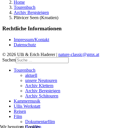
Home
Tourenbuch
Archiv Bergsteigen
Plitvicer Seen (Kroatien)
Rechtliche Informationen
Impressum/Kontakt
Datenschutz
© 2026 Ulli & Erich Haderer |
nature-classic@gmx.at
Suchen
Tourenbuch
aktuell
unsere Neutouren
Archiv Klettern
Archiv Bergsteigen
Archiv Schitouren
Kammermusik
Ullis Werkstatt
Reisen
Film
Dokumentarfilm
Bergfilm
Wir benutzen Cookies