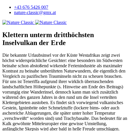
+43 676 5426 007
nature-classic@gmx.at
Klettern unterm dritthöchsten
Inselvulkan der Erde
Die bekannte Urlaubsinsel vor der Küste Westafrikas zeigt zwei
höchst widersprüchliche Gesichter: eine besonders im Südwesten
beinahe schon abstoßend wirkende Ferienindustrie als maximaler
Kontrast zu beinahe unberührten Naturwundern, die eigentlich den
Vergleich zu pazifischen Trauminseln nicht zu scheuen brauchen.
Für uns ist Teneriffa aufgrund ihrer wirklich überraschenden
landschaftlichen Höhepunkte (s. Hinweise am Ende des Beitrags)
vorrangig eine Wanderinsel, dennoch kann man sich zusätzlich
während des ganzen Jahres in den rund um die Insel verteilten
Klettergebieten austoben. Es findet sich vorwiegend vulkanisches
Gestein, Ignimbrite oder Schmelztuffe (lockere bims- oder auch
aschereiche Ablagerungen, die später unter hoher Temperatur
„verschweißt“ worden sind) und Trachybasalte. Das bedeutet für an
Kalk gewöhnte Mitteleuropäer eine gewisse Umstellung,
anfängliche Skepsis wird aber bald in helle Freude umschlagen.