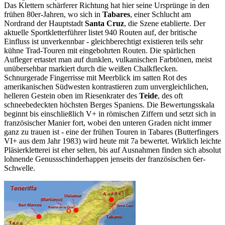
Das Klettern schärferer Richtung hat hier seine Ursprünge in den
frühen 80er-Jahren, wo sich in
Tabares
, einer Schlucht am
Nordrand der Hauptstadt
Santa Cruz
, die Szene etablierte. Der
aktuelle Sportkletterführer listet 940 Routen auf, der britische
Einfluss ist unverkennbar - gleichberechtigt existieren teils sehr
kühne Trad-Touren mit eingebohrten Routen. Die spärlichen
Aufleger ertastet man auf dunklen, vulkanischen Farbtönen, meist
unübersehbar markiert durch die weißen Chalkflecken.
Schnurgerade Fingerrisse mit Meerblick im satten Rot des
amerikanischen Südwesten kontrastieren zum unvergleichlichen,
helleren Gestein oben im Riesenkrater des
Teide
, des oft
schneebedeckten höchsten Berges Spaniens. Die Bewertungsskala
beginnt bis einschließlich V+ in römischen Ziffern und setzt sich in
französischer Manier fort, wobei den unteren Graden nicht immer
ganz zu trauen ist - eine der frühen Touren in Tabares (Butterfingers
VI+ aus dem Jahr 1983) wird heute mit 7a bewertet. Wirklich leichte
Pläsierkletterei ist eher selten, bis auf Ausnahmen finden sich absolut
lohnende Genussschinderhappen jenseits der französischen 6er-
Schwelle.