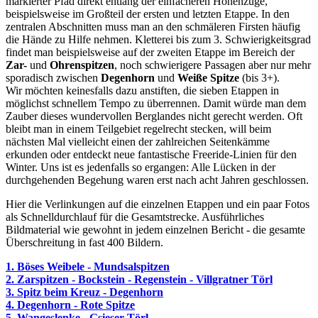
markierter Pfad direkt entlang der einfacheren Höhenzüge,
beispielsweise im Großteil der ersten und letzten Etappe. In den
zentralen Abschnitten muss man an den schmäleren Firsten häufig
die Hände zu Hilfe nehmen. Kletterei bis zum 3. Schwierigkeitsgrad
findet man beispielsweise auf der zweiten Etappe im Bereich der
Zar-
und
Ohrenspitzen
, noch schwierigere Passagen aber nur mehr
sporadisch zwischen
Degenhorn
und
Weiße Spitze
(bis 3+).
Wir möchten keinesfalls dazu anstiften, die sieben Etappen in
möglichst schnellem Tempo zu überrennen. Damit würde man dem
Zauber dieses wundervollen Berglandes nicht gerecht werden. Oft
bleibt man in einem Teilgebiet regelrecht stecken, will beim
nächsten Mal vielleicht einen der zahlreichen Seitenkämme
erkunden oder entdeckt neue fantastische Freeride-Linien für den
Winter. Uns ist es jedenfalls so ergangen: Alle Lücken in der
durchgehenden Begehung waren erst nach acht Jahren geschlossen.
Hier die Verlinkungen auf die einzelnen Etappen und ein paar Fotos
als Schnelldurchlauf für die Gesamtstrecke. Ausführliches
Bildmaterial wie gewohnt in jedem einzelnen Bericht - die gesamte
Überschreitung in fast 400 Bildern.
1. Böses Weibele - Mundsalspitzen
2. Zarspitzen - Bockstein - Regenstein - Villgratner Törl
3. Spitz beim Kreuz - Degenhorn
4. Degenhorn - Rote Spitze
5. Wangeslenke - Gsieser Törl