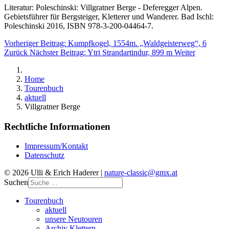
Literatur: Poleschinski: Villgratner Berge - Deferegger Alpen.
Gebietsführer für Bergsteiger, Kletterer und Wanderer. Bad Ischl:
Poleschinski 2016, ISBN 978-3-200-04464-7.
Vorheriger Beitrag: Kumpfkogel, 1554m. „Waldgeisterweg“, 6
Zurück
Nächster Beitrag: Ytri Strandartindur, 899 m
Weiter
Home
Tourenbuch
aktuell
Villgratner Berge
Rechtliche Informationen
Impressum/Kontakt
Datenschutz
© 2026 Ulli & Erich Haderer |
nature-classic@gmx.at
Suchen
Tourenbuch
aktuell
unsere Neutouren
Archiv Klettern