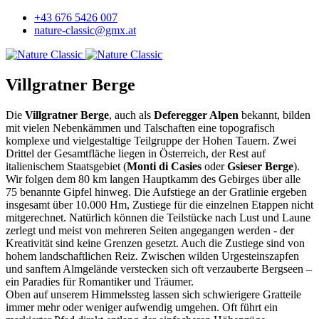
+43 676 5426 007
nature-classic@gmx.at
Villgratner Berge
Die
Villgratner Berge
, auch als
Deferegger Alpen
bekannt, bilden
mit vielen Nebenkämmen und Talschaften eine topografisch
komplexe und vielgestaltige Teilgruppe der Hohen Tauern. Zwei
Drittel der Gesamtfläche liegen in Österreich, der Rest auf
italienischem Staatsgebiet (
Monti di Casies
oder
Gsieser Berge
).
Wir folgen dem 80 km langen Hauptkamm des Gebirges über alle
75 benannte Gipfel hinweg. Die Aufstiege an der Gratlinie ergeben
insgesamt über 10.000 Hm, Zustiege für die einzelnen Etappen nicht
mitgerechnet. Natürlich können die Teilstücke nach Lust und Laune
zerlegt und meist von mehreren Seiten angegangen werden - der
Kreativität sind keine Grenzen gesetzt. Auch die Zustiege sind von
hohem landschaftlichen Reiz. Zwischen wilden Urgesteinszapfen
und sanftem Almgelände verstecken sich oft verzauberte Bergseen –
ein Paradies für Romantiker und Träumer.
Oben auf unserem Himmelssteg lassen sich schwierigere Gratteile
immer mehr oder weniger aufwendig umgehen. Oft führt ein